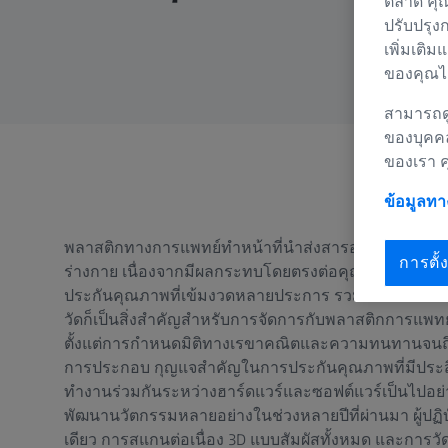
ตลาด คุณ
ปรับปรุง
เพิ่มเติม
ของคุณได
สามารถดู
ของบุคค
ของเรา 
ข้อมูลท
พลาสติกทางการแพทย์ทำหน้าที่นำส่งสารออกฤทธิ์ทางย
การตั้ง
ร่างกาย เนื่องจากมีผลกระทบโดยตรงต่อคุณภาพชีวิต จึงต
ประกันคุณภาพที่เข้มงวดหลายประการ รวมถึง FDA 21 CFR
วัดก็เป็นสิ่งสำคัญสำหรับการจัดการกับพลาสติกการแพทย
ตั้งแต่การกำหนดมิติทางเรขาคณิตและความทนทานจนถึ
การประกอบ กุญแจสำคัญในการประกันคุณภาพที่มีประส
ทำงานร่วมกันระหว่างฮาร์ดแวร์และซอฟต์แวร์เป็นไปอย่าง
พัฒนานวัตกรรมหลายอย่างในช่วงหลายปีที่ผ่านมา ผู้ปฏ
เดียว การสแกนต่อเนื่อง 3D แบบสัมผัสทั้งหมด และการว