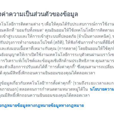
้งค่าความเป็นส่วนตัวของข้อมูล
คโนโลยีการติดตามต่าง ๆ เพื่อให้คุณได้รับประสบการณ์การใช้งานเว
่อคุณคลิกที่ "ยอมรับทั้งหมด" คุณยินยอมให้ใช้เทคโนโลยีการติดตาม
รเข้าสู่ระบบและให้การเข้าสู่ระบบที่ปลอดภัย (จำเป็นทางเทคนิค),
อปรับปรุงการทำงานของเว็บไซต์ (สถิติ), ให้ฟังก์ชันการทำงานที่ดียิ่งข
และส่งมอบเนื้อหาที่เหมาะกับคุณ (การตลาด) โดยยินยอมให้ใช้คุก
ยังอนุญาตให้เราเปิดใช้งานเทคโนโลยีการระบุตัวตนผ่านเบราว์เซอร
การวิเคราะห์เว็บไซต์และข้อมูลเชิงลึกด้านประสิทธิภาพ คุณสามาร
และตัวเลือกการปรับแต่งได้ที่ "การตั้งค่าคุกกี้" ซึ่งคุณสามารถเปลี่ย
้ คุณมีสิทธิ์เพิกถอนความยินยอมของคุณได้ตลอดเวลา
ลือกวิธีการและสถานที่ที่คุณเรียนร
ข้อมูลเกี่ยวกับเทคโนโลยี"การตั้งค่าคุกกี้" (รวมถึงระยะเวลาและก
ดในห้องเรียนแบบดั้งเดิมหรือไม่ หรือคุณชอบความสะดวกสบายของกา
ลภายนอก) ตลอดจนการกำหนดตามหมวดหมู่ได้ใน
นโยบายความเ
ดก็ตาม ZEISS Academy Metrology พร้อมให้บริการคุณด้วยรูปแบบ
คุณมีสิทธิ์เพิกถอนความยินยอมของคุณได้ตลอดเวลา
ุณ ไม่ว่าคุณจะเลือกเรียนแบบตัวต่อตัวหรือออนไลน์ คุณจะได้มีป
มคนอื่น ๆ พร้อมทั้งได้รับเอกสารประกอบการเรียนที่จำเป็นทั้งหมด
างกฎหมายข้อมูลทางกฎหมาย
ข้อมูลทางกฎหมาย
พ นอกจากนี้ คุณจะได้รับประกาศนียบัตรสำหรับแต่ละหลักสูตรที่