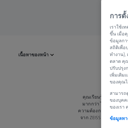
การตั
เราใช้เท
ขึ้น เมื
ข้อมูลกา
สถิติเพื่
ทำงาน), 
เนื้อหาของหน้า
ตลาด คุณ
ปรับปรุง
เพิ่มเติม
ของคุณได
เ
สามารถดู
คุณเรียนรู้ได้ดีที่สุ
ของบุคค
มากกว่า ไม่ว่าจะทางใ
ของเรา 
ความต้องการและเวลาของค
จาก ZEISS และผู้เข้าร่ว
ข้อมูลท
ประสิทธิภา