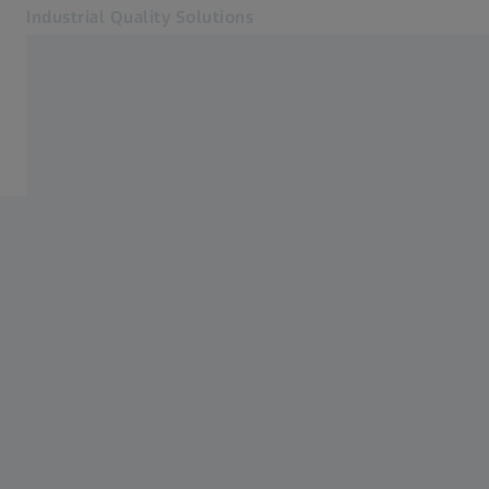
Industrial Quality Solutions
เปิดในแท็บอื่น
อุตสาหกรรม
บริการวัดงานจาก ZEISS
ซอฟต์แวร์
ระบบ
บริการต่าง ๆ
เกี่ยวกับเรา
เข้าสู่ระบบ
เข้าสู่ระบบ
เข้าสู่ระบบ
ติดต่อเรา
จดหมายข่าว
เว็บไซต์ ZEISS ที่เกี่ยวข้อง
#HandsOnMetrology