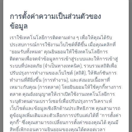
ชื่อ ZEISS ทำให้นึกถึงทัศนศาสตร์และความแม่นยำมานาน
การตั้งค่าความเป็นส่วนตัวของ
กว่า 160 ปี จึงไม่น่าแปลกใจเลยที่เทคโนโลยีการวัดแบบออ
ข้อมูล
ปติคอลจะมีจุดยืนพิเศษในศูนย์กลางความสามารถของ
เรา ประโยชน์ของเทคโนโลยีการวัดแบบออปติคอลคือ
เราใช้เทคโนโลยีการติดตามต่าง ๆ เพื่อให้คุณได้รับ
ความหนาแน่นและความเร็วของจุดข้อมูลสูง คุณจะได้รับ
ประสบการณ์การใช้งานเว็บไซต์ที่ดีขึ้น เมื่อคุณคลิกที่
ข้อมูลในเวลาอันสั้น เราใช้ระบบต่างๆ: เครื่องวัดพิกัดแบบ
"ยอมรับทั้งหมด" คุณยินยอมให้ใช้เทคโนโลยีการ
มัลติเซนเซอร์ในชั้น ZEISS O-INSPECT เซนเซอร์แสงสีขาว
ติดตามเพื่อจดจำข้อมูลการเข้าสู่ระบบและให้การเข้าสู่
สำหรับการประเมินพื้นผิวแบบไม่สัมผัส และการวัดรูปร่าง
ระบบที่ปลอดภัย (จำเป็นทางเทคนิค), รวบรวมสถิติเพื่อ
สภาพผิวชิ้นงาน รวมถึงเครื่องสแกน 3 มิติล่าสุด
ปรับปรุงการทำงานของเว็บไซต์ (สถิติ), ให้ฟังก์ชันการ
ทำงานที่ดียิ่งขึ้น (การทำงาน), และส่งมอบเนื้อหาที่
คุณกำลังพยายามแปลงข้อมูลทั้งพื้นผิวของชิ้นส่วนเป็น
เหมาะกับคุณ (การตลาด) โดยยินยอมให้ใช้คุกกี้ทางการ
ข้อมูลดิจิทัลและวิเคราะห์หรือไม่ เครื่องสแกน 3 มิติที่มี
ตลาด คุณยังอนุญาตให้เราเปิดใช้งานเทคโนโลยีการ
ความแม่นยำสูงของเราคือโซลูชั่นที่ตอบสนองความ
ระบุตัวตนผ่านเบราว์เซอร์เพื่อปรับปรุงการวิเคราะห์
ต้องการของคุณ โดยเครื่องนี้จะบันทึกข้อมูลที่มีความ
เว็บไซต์และข้อมูลเชิงลึกด้านประสิทธิภาพ คุณสามารถ
แม่นยำสูงจำนวนมากภายในเวลาเพียงไม่กี่วินาที โต๊ะหมุน
ดูข้อมูลเพิ่มเติมและตัวเลือกการปรับแต่งได้ที่ "การตั้งค่า
ที่ใช้ CNC ช่วยนำจะทำให้การวัดและการแปลงเป็นข้อมูล
คุกกี้" ซึ่งคุณสามารถเปลี่ยนการตั้งค่าของคุณได้ คุณมี
ดิจิทัลทำได้อย่างมีประสิทธิภาพ
สิทธิ์เพิกถอนความยินยอมของคุณได้ตลอดเวลา