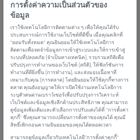
การตั้งค่าความเป็นส่วนตัวของ
งานใน ZEISS Metrology Shop ทุกแห่งในทุกประเทศ อาจมีความแตกต่างใน
ร้านค้าออนไลน์แต่ละแห่ง
ข้อมูล
ค้นพบ ZEISS Metrology Shop
เราใช้เทคโนโลยีการติดตามต่าง ๆ เพื่อให้คุณได้รับ
ประสบการณ์การใช้งานเว็บไซต์ที่ดีขึ้น เมื่อคุณคลิกที่
คุณต้องการสำรวจและสัมผัสประสบการณ์การใช้
"ยอมรับทั้งหมด" คุณยินยอมให้ใช้เทคโนโลยีการ
ผลิตภัณฑ์ ZEISS ของคุณอย่างเต็มศักยภาพหรือไม่ ไปที่
ติดตามเพื่อจดจำข้อมูลการเข้าสู่ระบบและให้การเข้าสู่
ZEISS Metrology Shop! คุณไม่เพียงแต่จะได้พบกับหัววัด
ระบบที่ปลอดภัย (จำเป็นทางเทคนิค), รวบรวมสถิติเพื่อ
มาตรฐานและหัววัดพิเศษมากกว่า 10,000 รายการเท่านั้น
ปรับปรุงการทำงานของเว็บไซต์ (สถิติ), ให้ฟังก์ชันการ
ยังมีอุปกรณ์เสริมสำหรับเครื่อง อุปกรณ์ห้องวัด หรือการฝึก
ทำงานที่ดียิ่งขึ้น (การทำงาน), และส่งมอบเนื้อหาที่
อบรมให้เลือกมากมายด้วย ร้านค้าออนไลน์นี้มีทุกสิ่งที่คุณ
เหมาะกับคุณ (การตลาด) โดยยินยอมให้ใช้คุกกี้ทางการ
ต้องการเพื่อการทำงานที่แม่นยำและการเรียนรู้อย่างต่อ
ตลาด คุณยังอนุญาตให้เราเปิดใช้งานเทคโนโลยีการ
เนื่อง
ระบุตัวตนผ่านเบราว์เซอร์เพื่อปรับปรุงการวิเคราะห์
เว็บไซต์และข้อมูลเชิงลึกด้านประสิทธิภาพ คุณสามารถ
ทำได้มากเท่า ๆ กับลูกค้ารายอื่น– มอบความได้เปรียบให้
ดูข้อมูลเพิ่มเติมและตัวเลือกการปรับแต่งได้ที่ "การตั้งค่า
กับกระบวนการจัดซื้อของคุณด้วยฟังก์ชั่นร้านค้าที่มี
คุกกี้" ซึ่งคุณสามารถเปลี่ยนการตั้งค่าของคุณได้ คุณมี
ประสิทธิภาพ! ดูวิดีโอและเรียนรู้เพิ่มเติม
สิทธิ์เพิกถอนความยินยอมของคุณได้ตลอดเวลา
สามารถดูข้อมูลเกี่ยวกับเทคโนโลยี"การตั้งค่าคุกกี้"