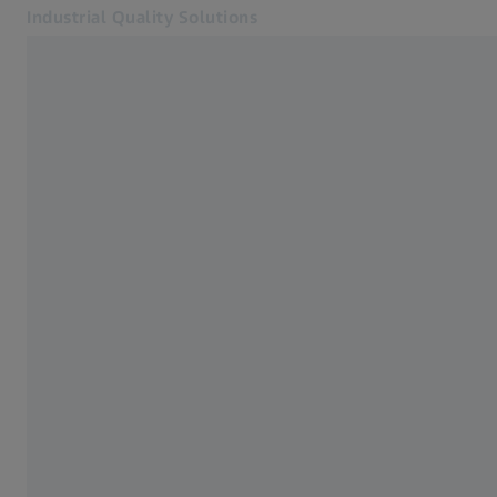
Industrial Quality Solutions
เปิดในแท็บอื่น
อุตสาหกรรม
บริการต่าง ๆ
ซอฟต์แวร์
ระบบ
บริการต่าง ๆ
เกี่ยวกับเรา
เข้าสู่ระบบ
เข้าสู่ระบบ
เข้าสู่ระบบ
ติดต่อเรา
จดหมายข่าว
เว็บไซต์ ZEISS ที่เกี่ยวข้อง
#HandsOnMetrology