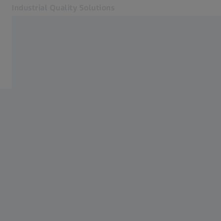
Industrial Quality Solutions
เปิดในแท็บอื่น
อุตสาหกรรม
ซอฟต์แวร์
ซอฟต์แวร์
ระบบ
บริการต่าง ๆ
เกี่ยวกับเรา
เข้าสู่ระบบ
เข้าสู่ระบบ
เข้าสู่ระบบ
ติดต่อเรา
จดหมายข่าว
เว็บไซต์ ZEISS ที่เกี่ยวข้อง
#HandsOnMetrology