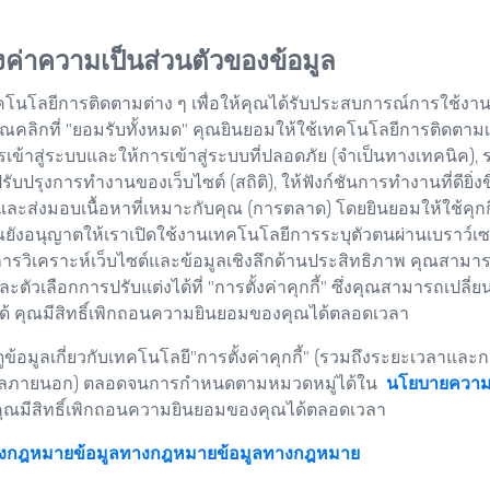
้งค่าความเป็นส่วนตัวของข้อมูล
คโนโลยีการติดตามต่าง ๆ เพื่อให้คุณได้รับประสบการณ์การใช้งานเว
่อคุณคลิกที่ "ยอมรับทั้งหมด" คุณยินยอมให้ใช้เทคโนโลยีการติดตาม
รเข้าสู่ระบบและให้การเข้าสู่ระบบที่ปลอดภัย (จำเป็นทางเทคนิค),
อปรับปรุงการทำงานของเว็บไซต์ (สถิติ), ให้ฟังก์ชันการทำงานที่ดียิ่งข
และส่งมอบเนื้อหาที่เหมาะกับคุณ (การตลาด) โดยยินยอมให้ใช้คุก
ยังอนุญาตให้เราเปิดใช้งานเทคโนโลยีการระบุตัวตนผ่านเบราว์เซอร
การวิเคราะห์เว็บไซต์และข้อมูลเชิงลึกด้านประสิทธิภาพ คุณสามาร
และตัวเลือกการปรับแต่งได้ที่ "การตั้งค่าคุกกี้" ซึ่งคุณสามารถเปลี่ย
้ คุณมีสิทธิ์เพิกถอนความยินยอมของคุณได้ตลอดเวลา
ข้อมูลเกี่ยวกับเทคโนโลยี"การตั้งค่าคุกกี้" (รวมถึงระยะเวลาและก
ลภายนอก) ตลอดจนการกำหนดตามหมวดหมู่ได้ใน
นโยบายความเ
คุณมีสิทธิ์เพิกถอนความยินยอมของคุณได้ตลอดเวลา
างกฎหมายข้อมูลทางกฎหมาย
ข้อมูลทางกฎหมาย