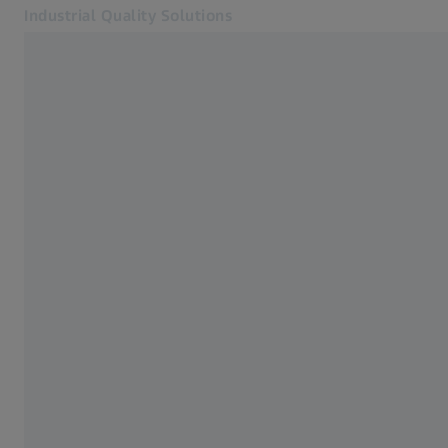
Industrial Quality Solutions
เปิดในแท็บอื่น
อุตสาหกรรม
อุปกรณ์เสริม CMM
ซอฟต์แวร์
ระบบ
บริการต่าง ๆ
เกี่ยวกับเรา
เข้าสู่ระบบ
เข้าสู่ระบบ
เข้าสู่ระบบ
ติดต่อเรา
จดหมายข่าว
เว็บไซต์ ZEISS ที่เกี่ยวข้อง
#HandsOnMetrology