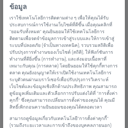
ข้อมูล
ซื้อเลย
เราใช้เทคโนโลยีการติดตามต่าง ๆ เพื่อให้คุณได้รับ
ประสบการณ์การใช้งานเว็บไซต์ที่ดีขึ้น เมื่อคุณคลิกที่
"ยอมรับทั้งหมด" คุณยินยอมให้ใช้เทคโนโลยีการ
ทำให้ระบบของคุณง่ายขึ้นด้วยตัวเชื่อม
ติดตามเพื่อจดจำข้อมูลการเข้าสู่ระบบและให้การเข้าสู่
ต่อที่น้อยลง
ระบบที่ปลอดภัย (จำเป็นทางเทคนิค), รวบรวมสถิติเพื่อ
ปรับปรุงการทำงานของเว็บไซต์ (สถิติ), ให้ฟังก์ชันการ
เพิ่มประสิทธิภาพความแข็งสำหรับการวัด
ทำงานที่ดียิ่งขึ้น (การทำงาน), และส่งมอบเนื้อหาที่
แบบซีรีย์
เหมาะกับคุณ (การตลาด) โดยยินยอมให้ใช้คุกกี้ทางการ
ตลาด คุณยังอนุญาตให้เราเปิดใช้งานเทคโนโลยีการ
เพิ่มความยืดหยุ่นด้วยองค์ประกอบที่
ระบุตัวตนผ่านเบราว์เซอร์เพื่อปรับปรุงการวิเคราะห์
เคลื่อนย้ายได้
เว็บไซต์และข้อมูลเชิงลึกด้านประสิทธิภาพ คุณสามารถ
ดูข้อมูลเพิ่มเติมและตัวเลือกการปรับแต่งได้ที่ "การตั้งค่า
คุกกี้" ซึ่งคุณสามารถเปลี่ยนการตั้งค่าของคุณได้ คุณมี
สิทธิ์เพิกถอนความยินยอมของคุณได้ตลอดเวลา
Connection elements จาก ZEISS
สามารถดูข้อมูลเกี่ยวกับเทคโนโลยี"การตั้งค่าคุกกี้"
(รวมถึงระยะเวลาและการเข้าถึงของบุคคลภายนอก)