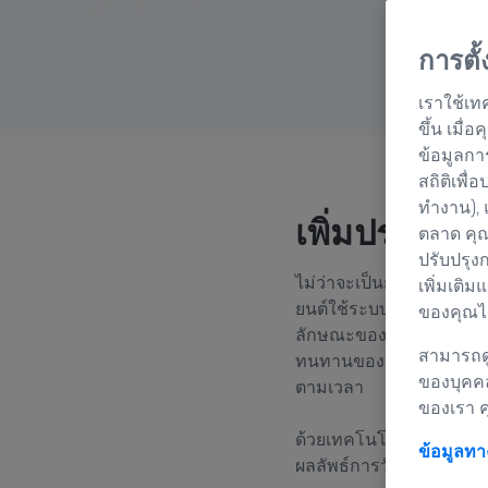
การตั
เราใช้เท
ขึ้น เมื
ข้อมูลกา
สถิติเพื่
ทำงาน), 
เพิ่มประสิท
ตลาด คุณ
ปรับปรุง
ไม่ว่าจะเป็นการขับเคลื
เพิ่มเติม
ยนต์ใช้ระบบการวัดแบบ
ของคุณได
ลักษณะของวัสดุและพฤติ
สามารถดู
ทนทานของส่วนประกอบ กร
ของบุคค
ตามเวลา
ของเรา 
ด้วยเทคโนโลยีการวัดแบบ
ข้อมูลท
ผลลัพธ์การวัดให้ข้อเสนอ