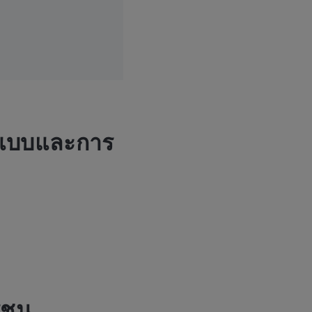
กแบบและการ
รชน