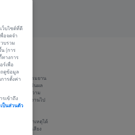
็บไซต์ที่ดี
เพื่อจดจำ
 รวบรวม
ึ้น (การ
กี้ทางการ
นาคต
์เพื่อ
ถดูข้อมูล
บบเดิม อุตสาหกรรมยาน
นการตั้งค่า
ำลอง การประเมินผล
อความปลอดภัย ความ
ารเข้าถึง
ภายนอกเมื่อใช้งานไป
ป็นส่วนตัว
่วนประกอบและสาเหตุได้
ฑ์ เช่น การลดเสียง