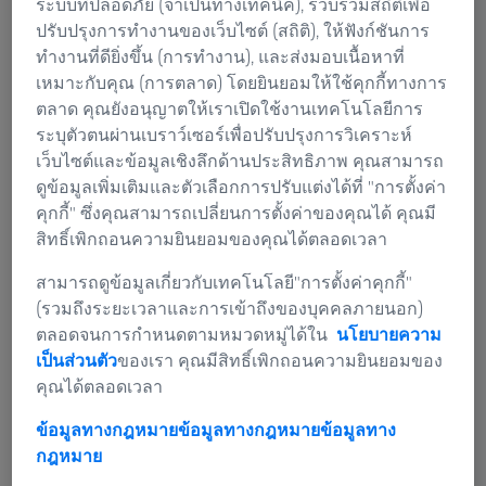
พลังของเราก็สามารถสร้างความเสียหายมหาศาลได้"
ระบบที่ปลอดภัย (จำเป็นทางเทคนิค), รวบรวมสถิติเพื่อ
Christian Troger ผู้นำด้านคุณภาพการดำเนินงานของ
ปรับปรุงการทำงานของเว็บไซต์ (สถิติ), ให้ฟังก์ชันการ
INNIO ใน Jenbach กล่าวเน้น ตัวอย่างเช่น หากอนุภาค
ทำงานที่ดียิ่งขึ้น (การทำงาน), และส่งมอบเนื้อหาที่
โลหะที่มีขนาดเท่ากับเม็ดทรายติดอยู่ภายในแบริ่งก้านสูบ
เหมาะกับคุณ (การตลาด) โดยยินยอมให้ใช้คุกกี้ทางการ
ฟิล์มน้ำมันในแบริ่งอาจแตกได้ การหล่อลื่นที่ไม่เพียงพอจะ
ตลาด คุณยังอนุญาตให้เราเปิดใช้งานเทคโนโลยีการ
เพิ่มแรงเสียดทานระหว่างเพลาข้อเหวี่ยงและแบริ่งก้านสูบ
ระบุตัวตนผ่านเบราว์เซอร์เพื่อปรับปรุงการวิเคราะห์
ซึ่งอาจนำไปสู่ความเสียหายอย่างมาก
เว็บไซต์และข้อมูลเชิงลึกด้านประสิทธิภาพ คุณสามารถ
ดูข้อมูลเพิ่มเติมและตัวเลือกการปรับแต่งได้ที่ "การตั้งค่า
คุกกี้" ซึ่งคุณสามารถเปลี่ยนการตั้งค่าของคุณได้ คุณมี
สิทธิ์เพิกถอนความยินยอมของคุณได้ตลอดเวลา
สามารถดูข้อมูลเกี่ยวกับเทคโนโลยี"การตั้งค่าคุกกี้"
(รวมถึงระยะเวลาและการเข้าถึงของบุคคลภายนอก)
ตลอดจนการกำหนดตามหมวดหมู่ได้ใน
นโยบายความ
เป็นส่วนตัว
ของเรา คุณมีสิทธิ์เพิกถอนความยินยอมของ
คุณได้ตลอดเวลา
ข้อมูลทางกฎหมายข้อมูลทางกฎหมาย
ข้อมูลทาง
กฎหมาย