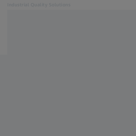
Industrial Quality Solutions
เปิดในแท็บอื่น
อุตสาหกรรม
การผลิตพลาสติก
ซอฟต์แวร์
ระบบ
บริการต่าง ๆ
เกี่ยวกับเรา
เข้าสู่ระบบ
เข้าสู่ระบบ
เข้าสู่ระบบ
ติดต่อเรา
จดหมายข่าว
เว็บไซต์ ZEISS ที่เกี่ยวข้อง
#HandsOnMetrology