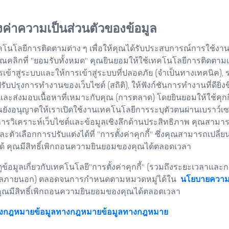
้งค่าความเป็นส่วนตัวของข้อมูล
ลิต
คโนโลยีการติดตามต่าง ๆ เพื่อให้คุณได้รับประสบการณ์การใช้งานเว
่อคุณคลิกที่ "ยอมรับทั้งหมด" คุณยินยอมให้ใช้เทคโนโลยีการติดตาม
รเข้าสู่ระบบและให้การเข้าสู่ระบบที่ปลอดภัย (จำเป็นทางเทคนิค),
อปรับปรุงการทำงานของเว็บไซต์ (สถิติ), ให้ฟังก์ชันการทำงานที่ดียิ่งข
และส่งมอบเนื้อหาที่เหมาะกับคุณ (การตลาด) โดยยินยอมให้ใช้คุก
ยังอนุญาตให้เราเปิดใช้งานเทคโนโลยีการระบุตัวตนผ่านเบราว์เซอร
การวิเคราะห์เว็บไซต์และข้อมูลเชิงลึกด้านประสิทธิภาพ คุณสามาร
และตัวเลือกการปรับแต่งได้ที่ "การตั้งค่าคุกกี้" ซึ่งคุณสามารถเปลี่ย
้ คุณมีสิทธิ์เพิกถอนความยินยอมของคุณได้ตลอดเวลา
ข้อมูลเกี่ยวกับเทคโนโลยี"การตั้งค่าคุกกี้" (รวมถึงระยะเวลาและก
ลภายนอก) ตลอดจนการกำหนดตามหมวดหมู่ได้ใน
นโยบายความเ
คุณมีสิทธิ์เพิกถอนความยินยอมของคุณได้ตลอดเวลา
างกฎหมายข้อมูลทางกฎหมาย
ข้อมูลทางกฎหมาย