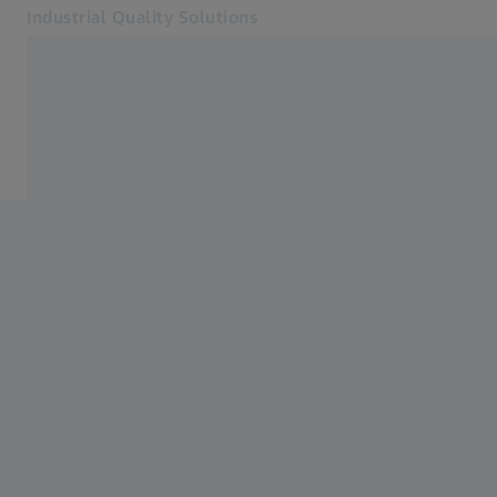
Industrial Quality Solutions
เปิดในแท็บอื่น
อุตสาหกรรม
ออปติคอล 3 มิติ
ซอฟต์แวร์
ระบบ
บริการต่าง ๆ
เกี่ยวกับเรา
เข้าสู่ระบบ
เข้าสู่ระบบ
เข้าสู่ระบบ
ติดต่อเรา
จดหมายข่าว
เว็บไซต์ ZEISS ที่เกี่ยวข้อง
#HandsOnMetrology