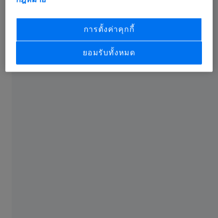
การตั้งค่าคุกกี้
ยอมรับทั้งหมด
วัสดุปลูกฝังสำหรับกระดูกสันหลัง
The full inspection of rods without datum references is
the greatest difficulty in measuring spinal implants. For