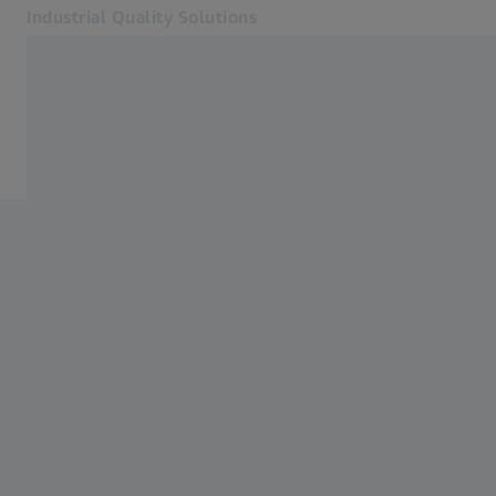
Industrial Quality Solutions
เปิดในแท็บอื่น
อุตสาหกรรม
การแพทย์
ซอฟต์แวร์
ระบบ
บริการต่าง ๆ
เกี่ยวกับเรา
เข้าสู่ระบบ
เข้าสู่ระบบ
เข้าสู่ระบบ
ติดต่อเรา
จดหมายข่าว
เว็บไซต์ ZEISS ที่เกี่ยวข้อง
#HandsOnMetrology