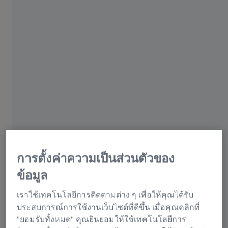
วัสดุปลูกฝังสำหรับรากฟันเทียม
Due to the shape of dental implants, the thread
measurement of the entire component surface is most
challenging. Manufacturers have to reliably measure small
structures & tolerances in fast cycle times.​
การตั้งค่าความเป็นส่วนตัวของ
เรียนรู้เพิ่มเติมเกี่ยวกับการประกันคุณภาพในสาขาทันต
ข้อมูล
กรรม
เราใช้เทคโนโลยีการติดตามต่าง ๆ เพื่อให้คุณได้รับ
ประสบการณ์การใช้งานเว็บไซต์ที่ดีขึ้น เมื่อคุณคลิกที่
"ยอมรับทั้งหมด" คุณยินยอมให้ใช้เทคโนโลยีการ