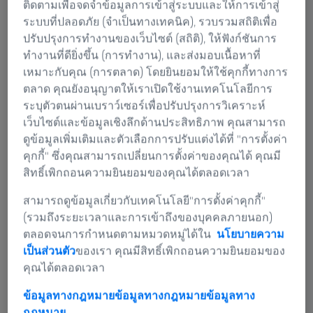
ติดตามเพื่อจดจำข้อมูลการเข้าสู่ระบบและให้การเข้าสู่
ระบบที่ปลอดภัย (จำเป็นทางเทคนิค), รวบรวมสถิติเพื่อ
ปรับปรุงการทำงานของเว็บไซต์ (สถิติ), ให้ฟังก์ชันการ
ทำงานที่ดียิ่งขึ้น (การทำงาน), และส่งมอบเนื้อหาที่
เหมาะกับคุณ (การตลาด) โดยยินยอมให้ใช้คุกกี้ทางการ
ตลาด คุณยังอนุญาตให้เราเปิดใช้งานเทคโนโลยีการ
ระบุตัวตนผ่านเบราว์เซอร์เพื่อปรับปรุงการวิเคราะห์
เว็บไซต์และข้อมูลเชิงลึกด้านประสิทธิภาพ คุณสามารถ
ดูข้อมูลเพิ่มเติมและตัวเลือกการปรับแต่งได้ที่ "การตั้งค่า
คุกกี้" ซึ่งคุณสามารถเปลี่ยนการตั้งค่าของคุณได้ คุณมี
สิทธิ์เพิกถอนความยินยอมของคุณได้ตลอดเวลา
สามารถดูข้อมูลเกี่ยวกับเทคโนโลยี"การตั้งค่าคุกกี้"
วัสดุปลูกฝังสำหรับไหล่
(รวมถึงระยะเวลาและการเข้าถึงของบุคคลภายนอก)
ตลอดจนการกำหนดตามหมวดหมู่ได้ใน
นโยบายความ
A shoulder implant consists of a glenosphere, a glenoid
เป็นส่วนตัว
ของเรา คุณมีสิทธิ์เพิกถอนความยินยอมของ
implant, peripheral screws, and a humeral stem. The
คุณได้ตลอดเวลา
measurement of narrow stem's freeform profile is the
biggest metrological challenge for this type of implant.​
ข้อมูลทางกฎหมายข้อมูลทางกฎหมาย
ข้อมูลทาง
กฎหมาย