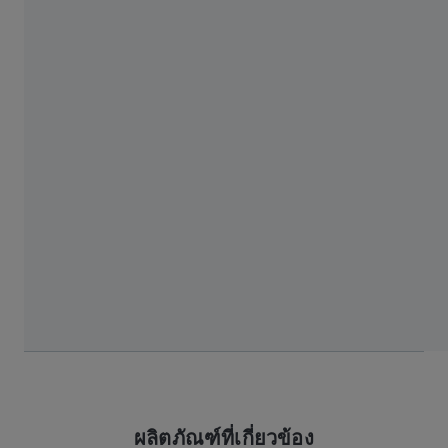
ดาวน์โหลด
ZEISS Medical Industry Solutions
Brochure Orthopedics EN
3 MB
ดาวน์โหลด
แสดงเพิ่มเติม
ผลิตภัณฑ์ที่เกี่ยวข้อง