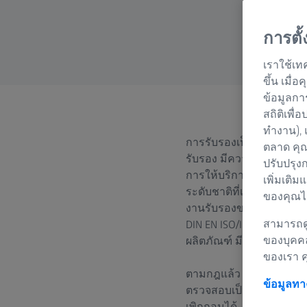
การตั
เราใช้เท
ขึ้น เมื
ข้อมูลกา
สถิติเพื่
ทำงาน), 
การรับรองเป็นการยืนยัน
ตลาด คุณ
รับรอง มีความสามารถทาง
ปรับปรุง
การให้บริการตามที่อธิ
เพิ่มเติม
ระดับชาติที่เป็นกลาง ซึ่
ของคุณได
งานรับรองของเยอรมนี) กา
สามารถดู
DIN EN ISO/IEC 107025 ส
ของบุคค
ผลิตภัณฑ์ มีการออกหนังส
ของเรา 
ตามกฎแล้ว การรับรอง DA
ข้อมูลท
ตรวจสอบเป็นประจำเพื่อให
เพิกถอนได้