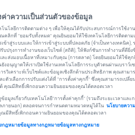
้งค่าความเป็นส่วนตัวของข้อมูล
คโนโลยีการติดตามต่าง ๆ เพื่อให้คุณได้รับประสบการณ์การใช้งานเว
่อคุณคลิกที่ "ยอมรับทั้งหมด" คุณยินยอมให้ใช้เทคโนโลยีการติดตาม
รเข้าสู่ระบบและให้การเข้าสู่ระบบที่ปลอดภัย (จำเป็นทางเทคนิค),
อปรับปรุงการทำงานของเว็บไซต์ (สถิติ), ให้ฟังก์ชันการทำงานที่ดียิ่งข
และส่งมอบเนื้อหาที่เหมาะกับคุณ (การตลาด) โดยยินยอมให้ใช้คุก
ว่าหน่วยงานประเมินความสอดคล้อง เช่น ห้องปฏิบัติการทดสอบหร
ยังอนุญาตให้เราเปิดใช้งานเทคโนโลยีการระบุตัวตนผ่านเบราว์เซอร
วิชาชีพและทางเทคนิค ความน่าเชื่อถือ ความเป็นอิสระ และความ
การวิเคราะห์เว็บไซต์และข้อมูลเชิงลึกด้านประสิทธิภาพ คุณสามาร
บายไว้ในขอบเขตของการรับรอง การตรวจสอบและยืนยันจะดำเนินก
และตัวเลือกการปรับแต่งได้ที่ "การตั้งค่าคุกกี้" ซึ่งคุณสามารถเปลี่ย
งทำหน้าที่เป็นผู้มีอำนาจในนามของรัฐ ในประเทศเยอรมนี บทบาทนี้จ
้ คุณมีสิทธิ์เพิกถอนความยินยอมของคุณได้ตลอดเวลา
รรับรองจะขึ้นอยู่กับมาตรฐานต่างๆ เช่น DIN EN ISO/IEC 17020
ข้อมูลเกี่ยวกับเทคโนโลยี"การตั้งค่าคุกกี้" (รวมถึงระยะเวลาและก
ำหรับห้องปฏิบัติการทดสอบหรือสอบเทียบ หรือ DIN EN ISO/IEC 170
ลภายนอก) ตลอดจนการกำหนดตามหมวดหมู่ได้ใน
นโยบายความเ
ือรับรองให้เป็นการรับรองอย่างเป็นทางการ
คุณมีสิทธิ์เพิกถอนความยินยอมของคุณได้ตลอดเวลา
kkS จะได้รับการอนุมัติแบบไม่จำกัดระยะเวลา อย่างไรก็ตาม หน่
างกฎหมายข้อมูลทางกฎหมาย
ข้อมูลทางกฎหมาย
้แน่ใจว่ายังคงเป็นไปตามข้อกำหนด หากไม่เป็นเช่นนั้น การรับรอง